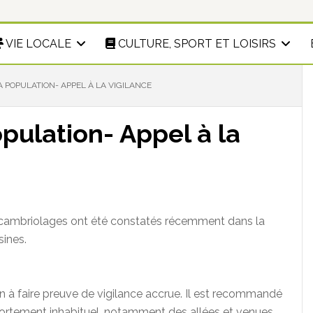
VIE LOCALE
CULTURE, SPORT ET LOISIRS
 POPULATION- APPEL À LA VIGILANCE
opulation- Appel à la
 cambriolages ont été constatés récemment dans la
ines.
n à faire preuve de vigilance accrue. Il est recommandé
portement inhabituel, notamment des allées et venues