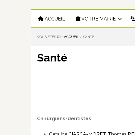
ACCUEIL
VOTRE MAIRIE
VOUS ÊTES ICI :
ACCUEIL
/
SANTÉ
Santé
Chirurgiens-dentistes
Catalina CIARCA-MORET
,
Thomas RE