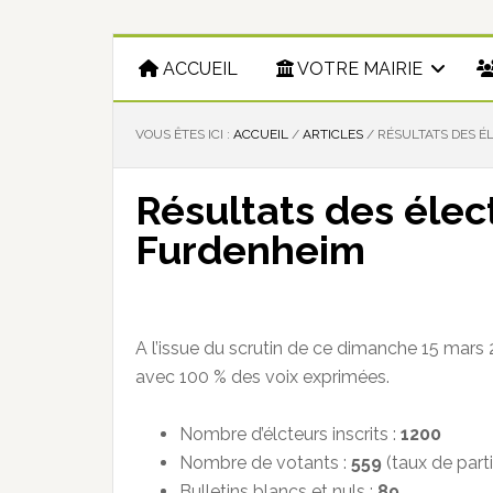
ACCUEIL
VOTRE MAIRIE
VOUS ÊTES ICI :
ACCUEIL
/
ARTICLES
/
RÉSULTATS DES É
Résultats des élec
Furdenheim
A l’issue du scrutin de ce dimanche 15 mars
avec 100 % des voix exprimées.
Nombre d’élcteurs inscrits :
1200
Nombre de votants :
559
(taux de parti
Bulletins blancs et nuls :
89