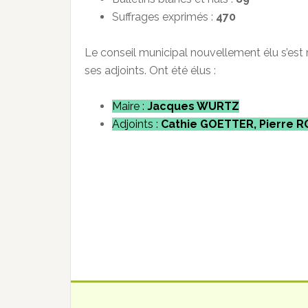
Suffrages exprimés :
470
Le conseil municipal nouvellement élu s’est 
ses adjoints. Ont été élus :
Maire :
Jacques WURTZ
Adjoints :
Cathie GOETTER, Pierre R