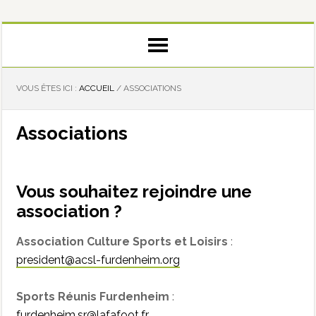
VOUS ÊTES ICI :
ACCUEIL
/
ASSOCIATIONS
Associations
Vous souhaitez rejoindre une
association ?
Association Culture Sports et Loisirs
:
president@acsl-furdenheim.org
Sports Réunis Furdenheim
:
furdenheim.sr@lafafoot.fr