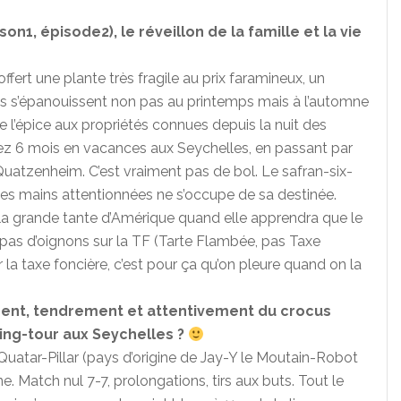
ison1, épisode2), le réveillon de la famille et la vie
fert une plante très fragile au prix faramineux, un
ttes s’épanouissent non pas au printemps mais à l’automne
e l’épice aux propriétés connues depuis la nuit des
tez 6 mois en vacances aux Seychelles, en passant par
 Quatzenheim. C’est vraiment pas de bol. Le safran-six-
tes mains attentionnées ne s’occupe de sa destinée.
la grande tante d’Amérique quand elle apprendra que le
n’y pas d’oignons sur la TF (Tarte Flambée, pas Taxe
r la taxe foncière, c’est pour ça qu’on pleure quand on la
ement, tendrement et attentivement du crocus
ing-tour aux Seychelles ?
atar-Pillar (pays d’origine de Jay-Y le Moutain-Robot
 Match nul 7-7, prolongations, tirs aux buts. Tout le