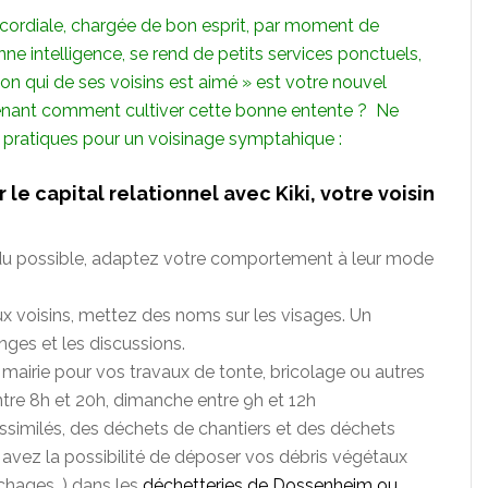
st cordiale, chargée de bon esprit, par moment de
e intelligence, se rend de petits services ponctuels,
on qui de ses voisins est aimé » est votre nouvel
ant comment cultiver cette bonne entente ? Ne
s pratiques pour un voisinage symptahique :
 le capital relationnel avec Kiki, votre voisin
u possible, adaptez votre comportement à leur mode
 voisins, mettez des noms sur les visages. Un
nges et les discussions.
 mairie pour vos travaux de tonte, bricolage ou autres
ntre 8h et 20h, dimanche entre 9h et 12h
similés, des déchets de chantiers et des déchets
s avez la possibilité de déposer vos débris végétaux
anchages…) dans les
déchetteries de Dossenheim ou