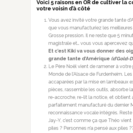
Voici 5 raisons en OR de cultiver la 
votre voisin d’à côté
Vous avez invité votre grande tante d’
que vous manufacturiez les meilleures
Grosse pression. Il ne reste que 5 min
magistrale et… vous vous apercevez que
Et c’est Kiki va vous donner des o
grande tante d’Amérique
(d’Gold-
Le Père Noël vient de ramener à votre 
Monde de l’Alsace de Furdenheim. Les ye
accaparées par la mise en lambeaux expr
pièces, rassemble les outils, absorbe l
re-accroche, re-lit la notice, et obtie
parfaitement manufacturé du dernier 
reconnaissance vocale intégrés. Reste p
Jay-Y, c’est comme ça que Théo vient
piles ? Personnes n’a pensé aux piles ?