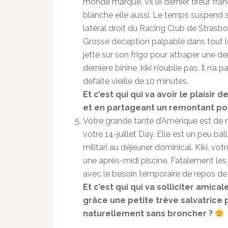
monde marque, Vil le dernier tireur fran
blanche elle aussi. Le temps suspend son
latéral droit du Racing Club de Strasbo
Grosse déception palpable dans tout le q
jette sur son frigo pour attraper une dern
dernière binine, kiki n’oublie pas. Il n’a
défaite vieille de 10 minutes.
Et c’est qui qui va avoir le plaisir de
et en partageant un remontant pou
Votre grande tante d’Amérique est de 
votre 14-juillet Day. Elle est un peu b
militari au déjeuner dominical. Kiki, vot
une après-midi piscine. Fatalement les
avec le besoin temporaire de repos de
Et c’est qui qui va solliciter amica
grâce une petite trêve salvatrice p
naturellement sans broncher ?