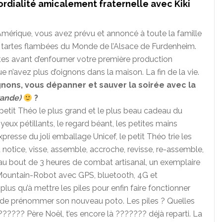
cordialité amicalement fraternelle avec Kiki
Amérique, vous avez prévu et annoncé à toute la famille
 tartes flambées du Monde de l’Alsace de Furdenheim.
utes avant d’enfourner votre première production
 n’avez plus d’oignons dans la maison. La fin de la vie.
ignons, vous dépanner et sauver la soirée avec la
Dande)
?
petit Théo le plus grand et le plus beau cadeau du
ux pétillants, le regard béant, les petites mains
esse du joli emballage Unicef, le petit Théo trie les
a notice, visse, assemble, accroche, revisse, re-assemble,
nt au bout de 3 heures de combat artisanal, un exemplaire
Mountain-Robot avec GPS, bluetooth, 4G et
lus qu’à mettre les piles pour enfin faire fonctionner
 de prénommer son nouveau poto. Les piles ? Quelles
?????? Père Noël, t’es encore là ??????? déjà reparti. La