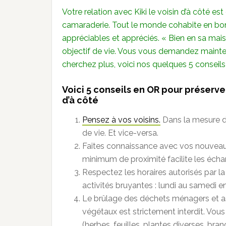
Votre relation avec Kiki le voisin d’à côté e
camaraderie. Tout le monde cohabite en bonn
appréciables et appréciés.
« Bien en sa mais
objectif de vie.
Vous vous demandez mainten
cherchez plus, voici nos quelques 5 conseil
Voici 5 conseils en OR pour préserver
d’à côté
Pensez à vos voisins.
Dans la mesure d
de vie. Et vice-versa.
Faites connaissance avec vos nouveaux
minimum de proximité facilite les écha
Respectez les horaires autorisés par la
activités bruyantes : lundi au samedi e
Le brûlage des déchets ménagers et as
végétaux est strictement interdit. Vou
(herbes, feuilles, plantes diverses, br