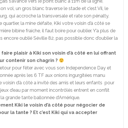
çais s’avance vers le point blanc à 11m de la ligne,
 vol, un gros blanc traverse le stade et c’est Vil, le
urg, qui accroche la transversale et rate son pénalty.
uartier, la mine défaite, Kiki votre voisin d’à côté se
ière bibine fraiche, il faut boire pour oublier. Y’a plus de
 pas encore oublié Séville 82, pas possible donc d’oublier la
 faire plaisir à Kiki son voisin d’à côté en lui offrant
r contenir son chagrin ?
retour pour fêter avec vous son Independence Day et
allonnée après les 6 TF aux onions ingurgitées manu
re voisin d’à côté a invité des amis et leurs enfants pour
 jeux d’eau par moment incontrôlés entrent en conflit
 la grande tante ballonnée d’Amérique.
lement Kiki le voisin d’à côté pour négocier de
our la tante ? Et c’est Kiki qui va accepter