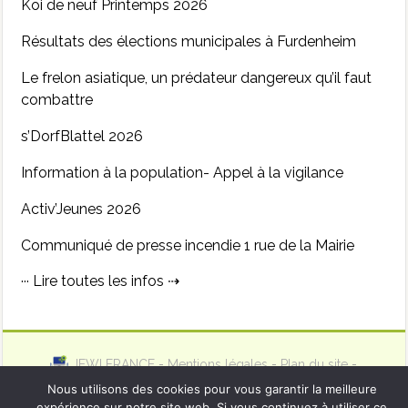
Koi de neuf Printemps 2026
Résultats des élections municipales à Furdenheim
Le frelon asiatique, un prédateur dangereux qu’il faut
combattre
s’DorfBlattel 2026
Information à la population- Appel à la vigilance
Activ’Jeunes 2026
Communiqué de presse incendie 1 rue de la Mairie
··· Lire toutes les infos ⇢
JEWI FRANCE
-
Mentions légales
-
Plan du site
-
Wordpress
Nous utilisons des cookies pour vous garantir la meilleure
expérience sur notre site web. Si vous continuez à utiliser ce